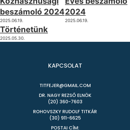
Közhasznúsági
Éves beszámoló
beszámoló 2024
2024
2025.06.19.
2025.06.19.
Történetünk
2025.05.30.
KAPCSOLAT
TITFEJER@GMAIL.COM
DR. NAGY REZSŐ ELNÖK
(20) 360-7603
ROHOVSZKY RUDOLF TITKÁR
(30) 911-6625
POSTAI CÍM: